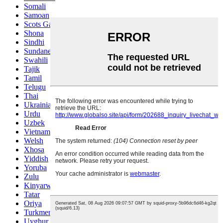
Somali
Samoan
Scots Gaelic
Shona
Sindhi
Sundanese
Swahili
Tajik
Tamil
Telugu
Thai
Ukrainian
Urdu
Uzbek
Vietnamese
Welsh
Xhosa
Yiddish
Yoruba
Zulu
Kinyarwanda
Tatar
Oriya
Turkmen
Uyghur